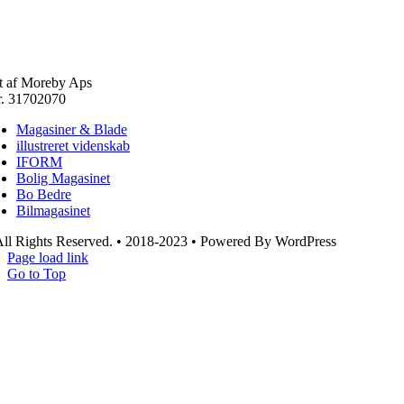
t af Moreby Aps
. 31702070
Magasiner & Blade
illustreret videnskab
IFORM
Bolig Magasinet
Bo Bedre
Bilmagasinet
ll Rights Reserved. • 2018-2023 • Powered By WordPress
Page load link
Go to Top